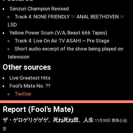
Senzuri Champion Revised
Track 4: NONE FRIENDLY ☞ ANAL BEETHOVEN ☞
LSD
Yellow Power Scum (V/A, Beast 666 Tapes)
Track 4: Live On Air TV ASAHI ~ Pre Stage
Short audio excerpt of the show being played on
television
Other sources
Live Greatest Hits
Fool’s Mate No. ??
Twitter
Report (Fool’s Mate)
ザ・ゲロゲリゲゲゲ、死ね死ね団、人生
11月30日 豊島公会
堂