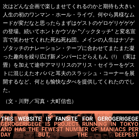
次はどんな企画で楽しませてくれるのかと期待も大きい
人生の初のワンマン・ホール・ライヴ。何やら異様なム
ードが変だなと思ったらまずはゲストのゲロゲリゲゲゲ
の登場。続いてホントかウソか “ゾックタッチ” と変名宣
言で笑わせてくれた死ね死ね団。メインの人生はナゾナ
ゾタッチのナレーション・テープに合わせてまたまた凝
った趣向を繰り広げ新メンバーにどらえもん（!）（実は
畳）を加えて途中アマリリスのアリス・セイラーをゲス
トに混じえたオババと耳夫のスラッシュ・コーナーを展
開するなど、何とも愉快な夕べを提供してくれたのでし
た。
（文・川野／写真・大町信也）
THIS WEBSITE IS FANSITE FOR GEROGERIGEGE
GEROGERIGEGE IS PROJECT RUNNING IN TOKYO
AND HAS THE FEWEST NUMBER OF MANIACS PER
DAY BUT, THE DEEPEST