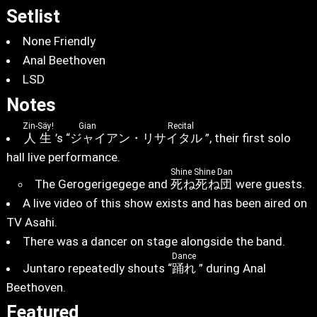
Setlist
None Friendly
Anal Beethoven
LSD
Notes
Zin-Säy!
Gian Recital
人生
’s “
ジャイアン・リサイタル
”, their first solo
hall live performance.
Shine Shine Dan
The Gerogerigegege and
死ね死ね団
were guests.
A live video of this show exists and has been aired on
TV Asahi.
There was a dancer on stage alongside the band.
Dance
Juntaro repeatedly shouts “
踊れ
” during Anal
Beethoven.
Featured