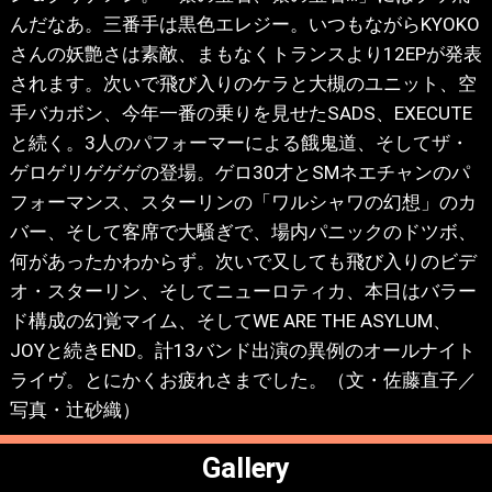
んだなあ。三番手は黒色エレジー。いつもながらKYOKO
さんの妖艶さは素敵、まもなくトランスより12EPが発表
されます。次いで飛び入りのケラと大槻のユニット、空
手バカボン、今年一番の乗りを見せたSADS、EXECUTE
と続く。3人のパフォーマーによる餓鬼道、そしてザ・
ゲロゲリゲゲゲの登場。ゲロ30才とSMネエチャンのパ
フォーマンス、スターリンの「ワルシャワの幻想」のカ
バー、そして客席で大騒ぎで、場内パニックのドツボ、
何があったかわからず。次いで又しても飛び入りのビデ
オ・スターリン、そしてニューロティカ、本日はバラー
ド構成の幻覚マイム、そしてWE ARE THE ASYLUM、
JOYと続きEND。計13バンド出演の異例のオールナイト
ライヴ。とにかくお疲れさまでした。（文・佐藤直子／
写真・辻砂織）
Gallery