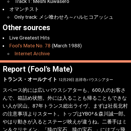
Track 1: Meshi Kuwasero
オマンチスト
Only track: メシ喰わせろ～ハルヒコアッシュ
Other sources
Live Greatest Hits
Fool’s Mate No. 78
(March 1988)
Internet Archive
Report (Fool’s Mate)
トランス・オールナイト
12月29日 吉祥寺バウスシアター
スペース的には広いバウスシアターも、600人のお客さ
んで、箱詰め状態。外には入ることも帰ることもできな
い人が沢山。87年トランス総出ライヴ、まずは社長北村
の注意事項よりスタート。トップはYBO²＆森川誠一郎。
やはり動きが入るとステージ映えが違うね。二番手はミ
ン＆クリナメン。「猿の宝石、猿の宝石…」にはブッ飛