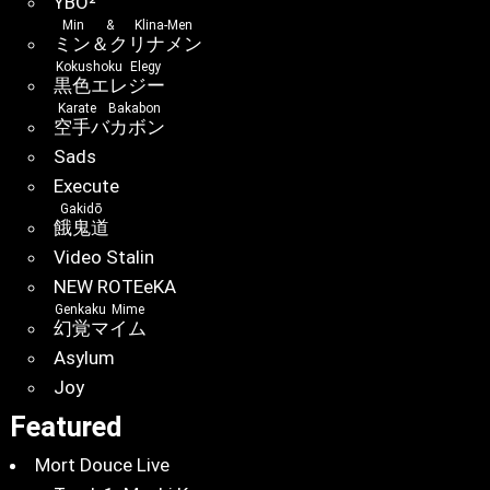
YBO²
Min & Klina-Men
ミン＆クリナメン
Kokushoku Elegy
黒色エレジー
Karate Bakabon
空手バカボン
Sads
Execute
Gakidō
餓鬼道
Video Stalin
NEW ROTEeKA
Genkaku Mime
幻覚マイム
Asylum
Joy
Featured
Mort Douce Live