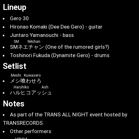
Lineup
Gero 30
Hironao Komaki (Dee Dee Gero) - guitar
Juntaro Yamanouchi - bass
SM Nēchan
SMネエチャン
(One of the rumored girls?)
Toshinori Fukuda (Dynamite Gero) - drums
Setlist
Meshi Kuwasero
メシ喰わせろ
Haruhiko Ash
ハルヒコアッシュ
Notes
As part of the TRANS ALL NIGHT event hosted by
TRANSRECORDS.
Other performers: