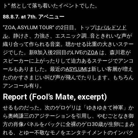
ト” 然として落ち着いたイベントでした。
88.8.7. at 7th. アベニュー
“ZOA, ASYLUM TOUR” の2日目。トップは
バルドソド
ル
。静けさ、力強さ、エスニック調…音ときれいな声が
織り合って作られる音楽。聴かせる比重の大きいステー
ジでした。新B加入後2回目のLIVEの
ZOA
は、森川君が
スピーカーに上がったりして迫力あるステージでアンコ
ールもありました。最近の
ASYLUM
は新しい客層が増え
たのかすさまじい叫び声が飛んでたりします。もちろん
アンコール有り。
Report (Fool’s Mate, excerpt)
せるものだった。次のゲロゲリは「ゆきゆきて神軍」か
ら奥崎謙三のアジテーションを引用し、やむごとなき御
方の肖像パネルをバックに全裸のゲロ30歳が生卵にまみ
れる、とゆー不敬なモノをエンタテイメントのインパク