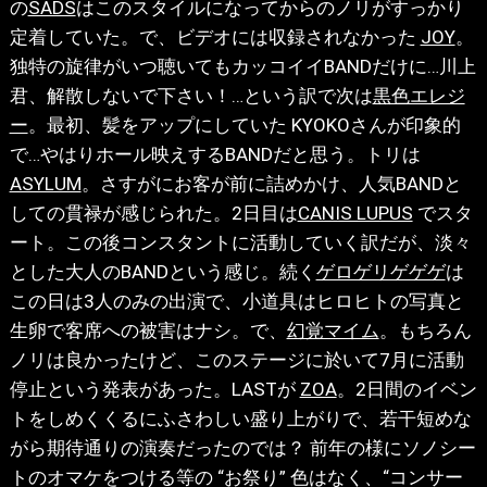
の
SADS
はこのスタイルになってからのノリがすっかり
定着していた。で、ビデオには収録されなかった
JOY
。
独特の旋律がいつ聴いてもカッコイイBANDだけに…川上
君、解散しないで下さい！…という訳で次は
黒色エレジ
ー
。最初、髪をアップにしていた KYOKOさんが印象的
で…やはりホール映えするBANDだと思う。トリは
ASYLUM
。さすがにお客が前に詰めかけ、人気BANDと
しての貫禄が感じられた。2日目は
CANIS LUPUS
でスタ
ート。この後コンスタントに活動していく訳だが、淡々
とした大人のBANDという感じ。続く
ゲロゲリゲゲゲ
は
この日は3人のみの出演で、小道具はヒロヒトの写真と
生卵で客席への被害はナシ。で、
幻覚マイム
。もちろん
ノリは良かったけど、このステージに於いて7月に活動
停止という発表があった。LASTが
ZOA
。2日間のイベン
トをしめくくるにふさわしい盛り上がりで、若干短めな
がら期待通りの演奏だったのでは？ 前年の様にソノシー
トのオマケをつける等の “お祭り” 色はなく、“コンサー