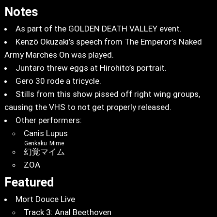
Notes
As part of the GOLDEN DEATH VALLEY event.
Kenzō Okuzaki’s speech from The Emperor’s Naked
Army Marches On was played.
Juntaro threw eggs at Hirohito’s portrait.
Gero 30 rode a tricycle.
Stills from this show pissed off right wing groups,
causing the VHS to not get properly released.
Other performers:
Canis Lupus
Genkaku Mime
幻覚マイム
ZOA
Featured
Mort Douce Live
Track 3: Anal Beethoven