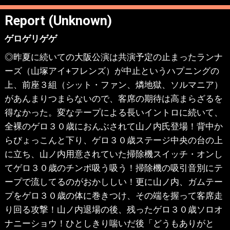
Report (Unknown)
ゲロゲリゲゲ
◎昨夏に続いての大阪公演は共演予定の止まったランナ
ーズ（山塚アイ+フレンズ）が中止というハプニングの
上、前座３組（シット・ファン、燐地獄、ソルマニア）
があんまりつまらないので、客席の期待は高まらざるを
得なかった。変なテープによる長いイントロに続いて、
全裸のゲロ３０歳におんぶされて山ノ内氏登場！背中か
らびょっこんと下り、ゲロ３０歳ステージ中央の台の上
に立ち、山ノ内用意されていた掃除機スイッチ・オンし
てゲロ３０歳のチンポ吸う吸う！掃除機の吸引音別にテ
ープで流してるのがおかししい！更に山ノ内、ガムテー
プをゲロ３０歳の体に巻きつけ、その端を握って客席走
り回る攻撃！山ノ内退場の後、残ったゲロ３０歳ソロオ
ナニーショウ！ひとしきり喘いだ後「どうもありがと