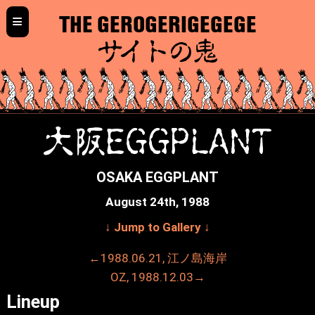
≡
THE GEROGERIGEGEGE
サイトの鬼
大阪EGGPLANT
OSAKA EGGPLANT
August 24th, 1988
↓ Jump to Gallery ↓
←1988.06.21, 江ノ島海岸
OZ, 1988.12.03→
Lineup