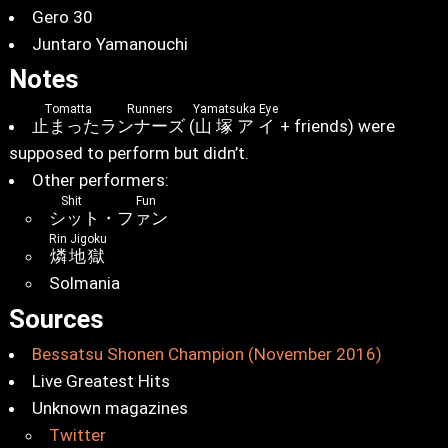
Gero 30
Juntaro Yamanouchi
Notes
Tomatta Runners
Yamatsuka Eye
止まったランナーズ
(
山塚アイ
+ friends) were
supposed to perform but didn’t.
Other performers:
Shit Fun
シット・ファン
Rin Jigoku
燐地獄
Solmania
Sources
Bessatsu Shonen Champion (November 2016)
Live Greatest Hits
Unknown magazines
Twitter