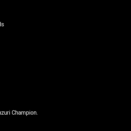
ls
nzuri Champion.