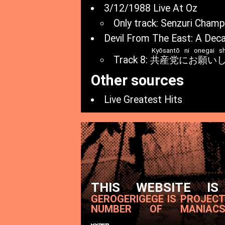
3/12/1988 Live At Oz
Only track: Senzuri Champ
Devil From The East: A Deca
Kyōsantō ni onegai s
Track 8:
共産党にお願い
Other sources
Live Greatest Hits
THIS WEBSITE IS
GEROGERIGEGE IS PROJEC
NUMBER OF MANIAC