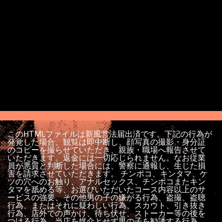
このHTMLファイルは新風営法届出済です。下記の行為が
発覚した場合、観覧は即中断し、顔写真の撮影・身分証
のコピーを撮らせていただき、親族・職場へ報告させて
いただきます。返金には一切応じられません。なお従業
員が悪質と判断した場合には、警察に通報し、生じた損
害を請求させていただきます。 チンポコ、キンタマ、ケ
ツの穴へのお触り、アナルセックス、チンポコまたキン
タマを舐める等、お選びいただいたコース内容以上のサ
ービスの強要、その他男の子の嫌がる行為、盗撮、盗聴
行為、またはそれに疑わしい行為、スカウト、引き抜き
行為、店外での声かけ、待ち伏せ、ストーカー等の後を
つける行為、当店を媒介とせず男の子を勧誘する行為。