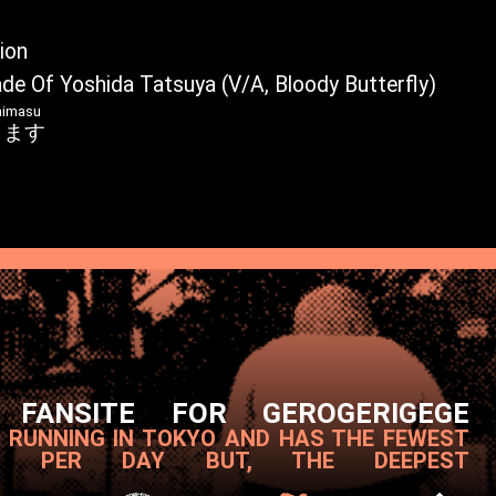
ion
de Of Yoshida Tatsuya (V/A, Bloody Butterfly)
himasu
します
 FANSITE FOR GEROGERIGEGE
T RUNNING IN TOKYO AND HAS THE FEWEST
S PER DAY BUT, THE DEEPEST