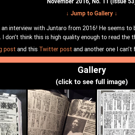
November 2016, No. 11 (Issue 53
↓ Jump to Gallery ↓
it’s an interview with Juntaro from 2016! He seems to 
). I don’t think this is high quality enough to read th
g post
and this
Twitter post
and another one I can’t f
Gallery
(click to see full image)