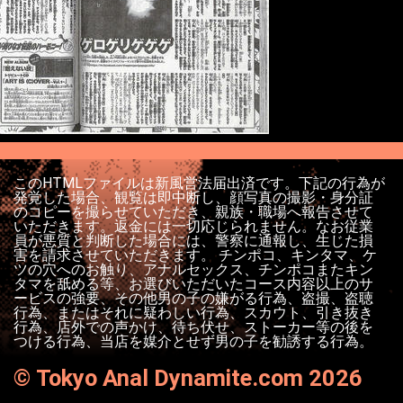
このHTMLファイルは新風営法届出済です。下記の行為が
発覚した場合、観覧は即中断し、顔写真の撮影・身分証
のコピーを撮らせていただき、親族・職場へ報告させて
いただきます。返金には一切応じられません。なお従業
員が悪質と判断した場合には、警察に通報し、生じた損
害を請求させていただきます。 チンポコ、キンタマ、ケ
ツの穴へのお触り、アナルセックス、チンポコまたキン
タマを舐める等、お選びいただいたコース内容以上のサ
ービスの強要、その他男の子の嫌がる行為、盗撮、盗聴
行為、またはそれに疑わしい行為、スカウト、引き抜き
行為、店外での声かけ、待ち伏せ、ストーカー等の後を
つける行為、当店を媒介とせず男の子を勧誘する行為。
©
Tokyo Anal Dynamite.com 2026