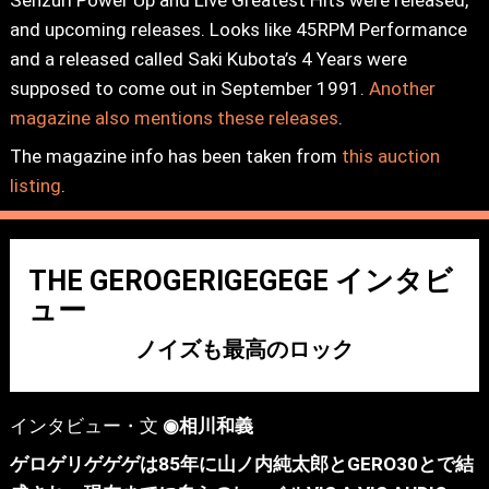
and upcoming releases. Looks like 45RPM Performance
and a released called Saki Kubota’s 4 Years were
supposed to come out in September 1991.
Another
magazine also mentions these releases
.
The magazine info has been taken from
this auction
listing
.
THE GEROGERIGEGEGE インタビ
ュー
ノイズも最高のロック
インタビュー・文
◉相川和義
ゲロゲリゲゲゲは85年に山ノ内純太郎とGERO30とで結