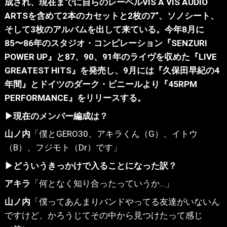
成され、現在までに自らのレーベルVIS A VIS AUDIO
ARTSを含めて2本のカセットと2枚の7“、ソノシート、
そして3枚のアルバムを出して来ている。今年8月に
85〜86年のスタジオ・コンピレーション『SENZURI
POWER UP』と87、90、91年のライヴを収めた『LIVE
GREATEST HITS』を発売し、9月には『久保田早紀の4
年間』とドイツのダーク・ビニールより『45RPM
PERFORMANCE』をリリースする。
▶現在のメンバー編成は？
山ノ内
「僕とGERO30、アキラくん（G）、イトウ
（B）、フジモト（Dr）です」
▶どういうきっかけで入ることになった訳？
アキラ
「何となく知り合ったっていうか…」
山ノ内
「僕ってあんまりバンドやってる友達がいないん
ですけど、かろうじてその中から見つけたって感じ