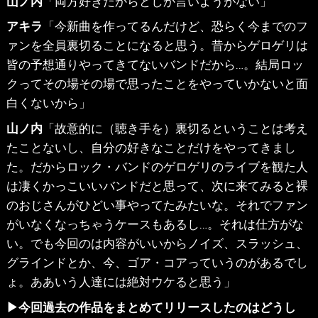
山ノ内
「両方好きだからとしか言いようがない」
アキラ
「今新曲を作ってるんだけど、恐らく今までのフ
ァンを全員裏切ることになると思う。昔からゲロゲリは
皆の予想通りやってきてないバンドだから…。結局ロッ
クってその場その場で思ったことをやっていかないと面
白くないから」
山ノ内
「故意的に（聴き手を）裏切るということは考え
たことないし、自分の好きなことだけをやってきまし
た。だからロック・バンドのゲロゲリのライブを観た人
は凄くかっこいいバンドだと思って、次に来てみると裸
のおじさんがひどい事やってたみたいな。それでファン
がいなくなっちゃうケースもあるし…。それは仕方がな
い。でも今回のは内容がいいからノイズ、スラッシュ、
グラインドとか、今、ゴア・コアっていうのがあるでし
ょ。ああいう人達には絶対ウケると思う」
▶今回過去の作品をまとめてリリースしたのはどうし