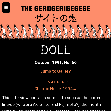
≡
THE GEROGERIGEGEGE
サイトの鬼
DOLL
October 1991, No. 66
↓ Jump to Gallery ↓
←1991, File 13
Chaotic Noise, 1994→
This interview contains some info such as the current
line-up (who are Akira, Ito, and Fujimoto?), the month
Senzuri Power Up and Live Greatest Hits were released,