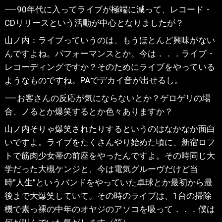
⸺90年代に入ってライブが極端に減って、レコード・
CDリリースという活動が中心となりましたが？
山ノ内：ライブっていうのは、もうほとんど興味がない
んですよね。パフォーマンスとか。今は．．．ライブ・
レコーディングですか？そのためにライブをやっている
ようなものですね。PAでデカイ音が出せるし。
⸺お客さんの反応が気にならないとか？ゲロゲリの場
合、ノるとか爆笑するとか色々ありますか？
山ノ内そりゃ爆笑されたりするというのはなかなか面白
いですよ。ライブをたくさんやり始めた頃に、新宿ロフ
トで筋肉少女帯の前座をやったんですよ。その時同じ大
学だった大槻ケンジと、今は電気グルーヴだけど当
時”人生”というバンドをやっていた卓球とか最初から最
後まで大爆笑していて。その時のライブは、1台の掃除
機で素っ裸の中年のオヤジのアソコを吸って．．．僕は