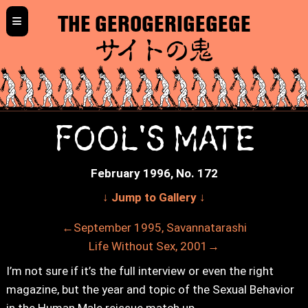
≡
THE GEROGERIGEGEGE
サイトの鬼
FOOL'S MATE
February 1996, No. 172
↓ Jump to Gallery ↓
←September 1995, Savannatarashi
Life Without Sex, 2001→
I’m not sure if it’s the full interview or even the right
magazine, but the year and topic of the Sexual Behavior
in the Human Male reissue match up.