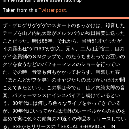
Taken from this
Twitter post
.
ザ・ゲロゲリゲゲゲのスタートのきっかけは、録音した
テープを山ノ内純太郎がメルツバウの秋田昌美に送った
ことだった。時は85年。それから、当時51才だったゲ
イの露出狂”ゲロ30”が加入。元々、二人は新宿二丁目の
ゲイ会員制のＳＭクラブで、のたうちまわってお互いの
クソを食うなどのパフォーマンスのショーを行ってい
た。その時、音楽も何もかかっておらず、興奮した客
（ほとんどがフケ専）のオヤジたちの息づかいだけが聞
こえてきたという。この事は今でも、山ノ内純太郎の音
楽、パフォーマンスにインスパイアし続けているとい
う。80年代には何しろ色々なライブをやってきている
が、90年代にいってからは海外のレーベルからのものを
含めて実に色々な傾向の20近くの作品をリリースしてい
る。SSEからリリースの「SEXUAL BEHAVIOUR IN