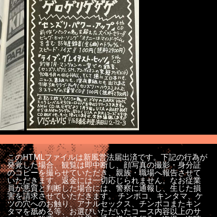
このHTMLファイルは新風営法届出済です。下記の行為が
発覚した場合、観覧は即中断し、顔写真の撮影・身分証
のコピーを撮らせていただき、親族・職場へ報告させて
いただきます。返金には一切応じられません。なお従業
員が悪質と判断した場合には、警察に通報し、生じた損
害を請求させていただきます。 チンポコ、キンタマ、ケ
ツの穴へのお触り、アナルセックス、チンポコまたキン
タマを舐める等、お選びいただいたコース内容以上のサ